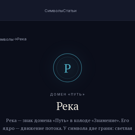
Символы
Статьи
→
Река
имволы
ДОМЕН «
ПУТЬ
»
Река
Река
— знак домена «
Путь
» в колоде «Знамение». Его
ядро —
движение потока
. У символа две грани: светлая