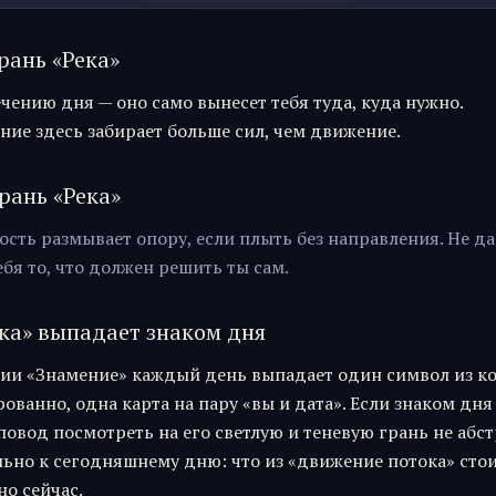
рань «
Река
»
чению дня — оно само вынесет тебя туда, куда нужно.
ние здесь забирает больше сил, чем движение.
рань «
Река
»
ость размывает опору, если плыть без направления. Не д
ебя то, что должен решить ты сам.
ка
» выпадает знаком дня
ии «Знамение» каждый день выпадает один символ из к
ванно, одна карта на пару «вы и дата». Если знаком дня
 повод посмотреть на его светлую и теневую грань не абст
ьно к сегодняшнему дню: что из «
движение потока
» сто
о сейчас.