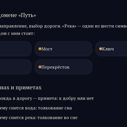
домене «
Путь
»
направление, выбор дороги.
«
Река
» — один из шести симв
ом с ним стоят:
Мост
Ключ
Перекрёсток
снах и приметах
ождь в дорогу — примета: к добру или нет
ему снится вода: толкование сна
ему снится река: толкование во сне