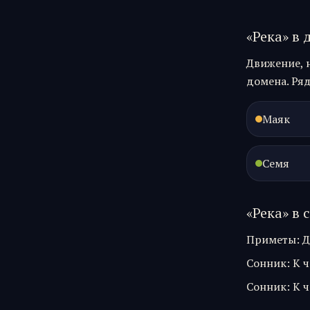
«
Река
» в 
Движение, 
домена. Ряд
Маяк
Семя
«
Река
» в 
Приметы
:
Д
Сонник
:
К ч
Сонник
:
К ч