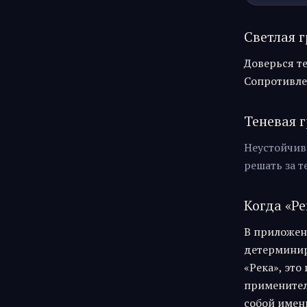
Светлая г
Доверься те
Сопротивле
Теневая г
Неустойчив
решать за т
Когда «
Ре
В приложен
детерминиро
«
Река
», это
применител
собой именн