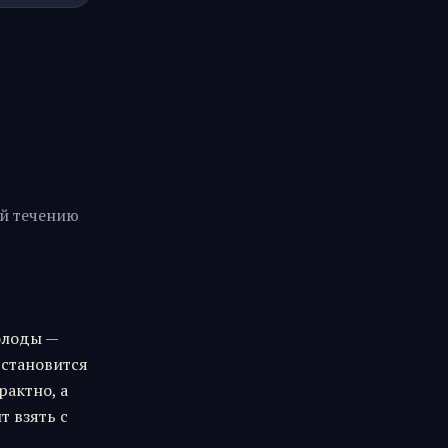
ай течению
олоды —
 становится
рактно, а
ит взять с