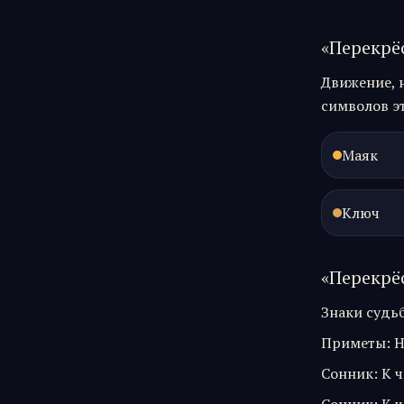
«
Перекрё
Движение, 
символов эт
Маяк
Ключ
«
Перекрё
Знаки судь
Приметы
:
Н
Сонник
:
К ч