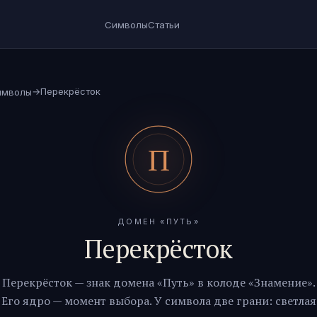
Символы
Статьи
→
Перекрёсток
имволы
ДОМЕН «
ПУТЬ
»
Перекрёсток
Перекрёсток
— знак домена «
Путь
» в колоде «Знамение».
Его ядро —
момент выбора
. У символа две грани: светлая