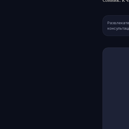
Сонник
:
К ч
Развлекате
консультац