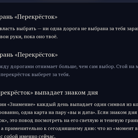
рань «
Перекрёсток
»
 власть выбрать — ни одна дорога не выбрана за тебя зара
вои руки, пока оно твоё.
рань «
Перекрёсток
»
жду дорогами отнимает больше, чем сам выбор. Стой на 
перекрёсток выберет за тебя.
рекрёсток
» выпадает знаком дня
ии «Знамение» каждый день выпадает один символ из к
ванно, одна карта на пару «вы и дата». Если знаком дня
ок
», это повод посмотреть на его светлую и теневую гран
 а применительно к сегодняшнему дню: что из «
момент 
 с собой именно сейчас.