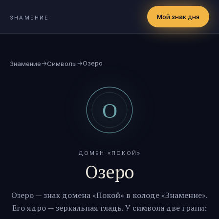
Мой знак дня
ЗНАМЕНИЕ
→
→
Озеро
Знамение
Символы
ДОМЕН «
ПОКОЙ
»
Озеро
Озеро
— знак домена «
Покой
» в колоде «Знамение».
Его ядро —
зеркальная гладь
. У символа две грани: