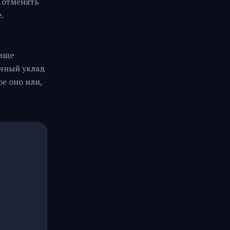
е отменять
.
чаще
ычный уклад
е оно или,