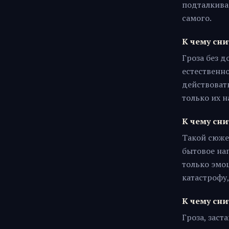
подталкивае
самого.
К чему сни
Гроза без д
естественно
действовать
только их 
К чему сни
Такой сюже
бытовое нап
только эмо
катастрофу
К чему сни
Гроза, заст