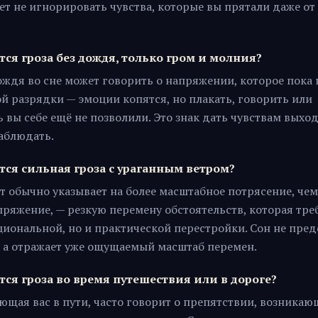
т не игнорировать чувства, которые вы прятали даже от
тся гроза без дождя, только гром и молния?
ождя во сне может говорить о напряжении, которое пока 
й разрядки — эмоции копятся, но плакать, говорить или
 вы себе ещё не позволили. Это знак дать чувствам выход,
наблюдать.
тся сильная гроза с ураганным ветром?
т обычно указывает на более масштабное потрясение, че
ряжение, — резкую перемену обстоятельств, которая тре
циональной, но и практической перестройки. Сон не пред
, а отражает уже ощущаемый масштаб перемен.
тся гроза во время путешествия или в дороге?
ающая вас в пути, часто говорит о препятствии, возника