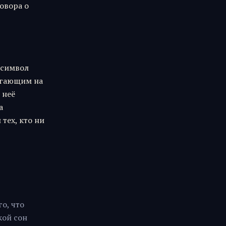
овора о
 символ
пугающим на
 неё
а
 тех, кто ни
о, что
кой сон