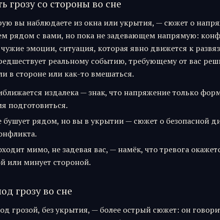
ь грозу со стороны во сне
рую вы наблюдаете из окна или укрытия, — сюжет о напр
м рядом с вами, но пока не задевающем напрямую: конф
чужие эмоции, ситуация, которая явно движется к развяз
предшествует реальному событию, требующему от вас реш
ли в стороне или как-то вмешаться.
иближается издалека — знак, что напряжение только фор
мя подготовиться.
е бушует рядом, но вы в укрытии — сюжет о безопасной д
онфликта.
оходит мимо, не задевая вас, — намёк, что тревога окажет
й или минует стороной.
од грозу во сне
од грозой, без укрытия, — более острый сюжет: он говорит