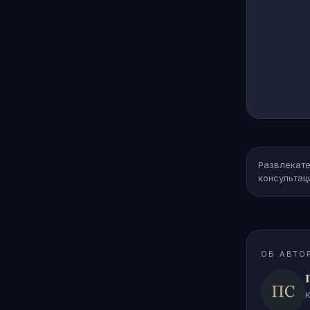
Развлекате
консультац
ОБ АВТО