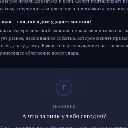
а вы уже начали двигаться к цели. Сюжет подталкивает н
остью, а переждать напряжение и продолжить путь после
знак — сон, где в дом ударяет молния?
ьно катастрофический: молния, попавшая в дом во сне, 
ует резкое, неожиданное событие, которое меняет прив
 всегда к худшему. Важнее общее ощущение сна: тревожно
приносящее облегчение после удара.
ЗНАМЕНИЕ
А что за знак у тебя сегодня?
Сон — это один образ. «Знамение» даёт тебе один символ