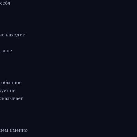
 себя
не находит
 а не
м обычное
бует не
сказывает
ющем именно