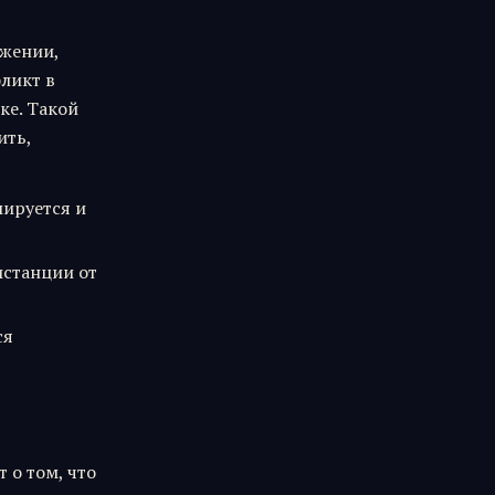
яжении,
ликт в
ке. Такой
ить,
мируется и
истанции от
ся
 о том, что