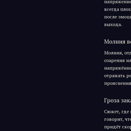
напряжение 
всегда плох
после эмоц
выхода.
Молния в
Молния, отд
озарения и
напряжённо
отражать ре
прояснения
Гроза за
Сюжет, где 
говорит, ч
придёт скор