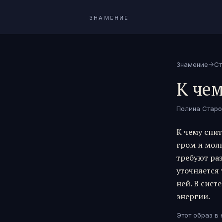
ЗНАМЕНИЕ
→
Знамение
Ст
К чем
Полина Старо
К чему сни
гром и молн
требуют ра
уточняется 
ней. В сист
энергии.
Этот образ в