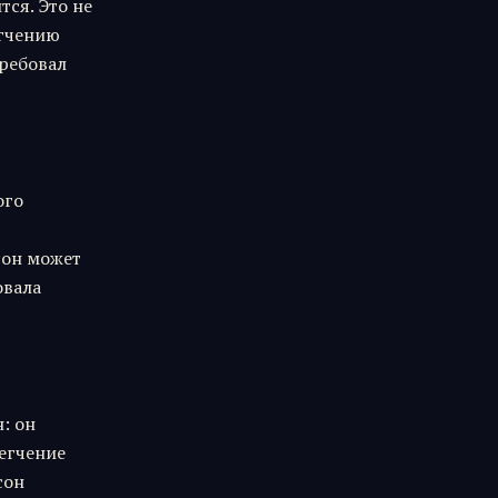
тся. Это не
егчению
требовал
ого
сон может
овала
: он
егчение
сон