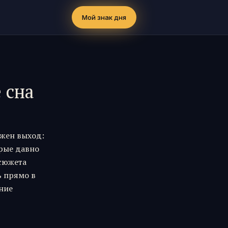
Мой знак дня
 сна
ужен выход:
орые давно
 сюжета
ь прямо в
ение