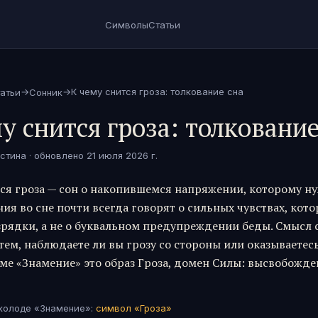
Символы
Статьи
→
→
К чему снится гроза: толкование сна
атьи
Сонник
у снится гроза: толкование
стина
· обновлено
21 июля 2026 г.
тся гроза — сон о накопившемся напряжении, которому н
ия во сне почти всегда говорят о сильных чувствах, кот
зрядки, а не о буквальном предупреждении беды. Смысл
тем, наблюдаете ли вы грозу со стороны или оказываетес
еме «Знамение» это образ Гроза, домен Силы: высвобожд
 колоде «Знамение»:
символ «
Гроза
»