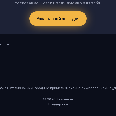
толкование — свет и тень именно для тебя.
Узнать свой знак дня
волов
авная
Статьи
Сонник
Народные приметы
Значение символов
Знаки суд
©
2026
Знамение
Поддержка