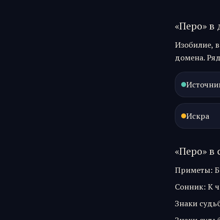
«
Перо
» в
Изобилие, в
домена. Ряд
Источни
Искра
«
Перо
» в
Приметы
:
Б
Сонник
:
К ч
Знаки судь