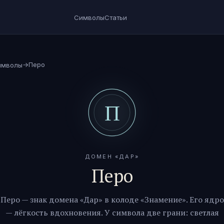
Символы
Статьи
→
Перо
имволы
ДОМЕН «
ДАР
»
Перо
Перо
— знак домена «
Дар
» в колоде «Знамение». Его ядро
—
лёгкость вдохновения
. У символа две грани: светлая