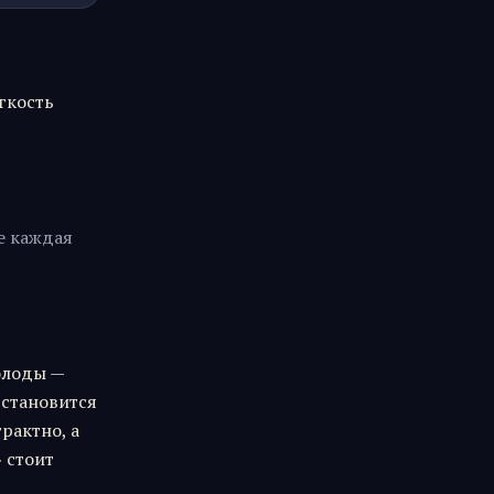
гкость
Не каждая
олоды —
 становится
трактно, а
» стоит