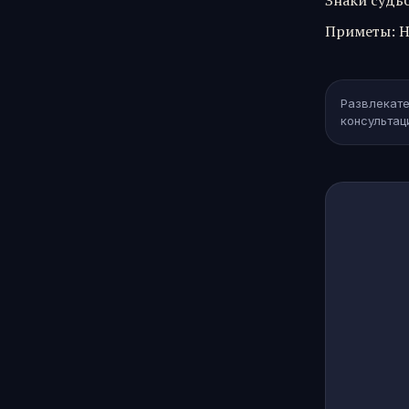
Знаки судь
Приметы
:
Н
Развлекате
консультац