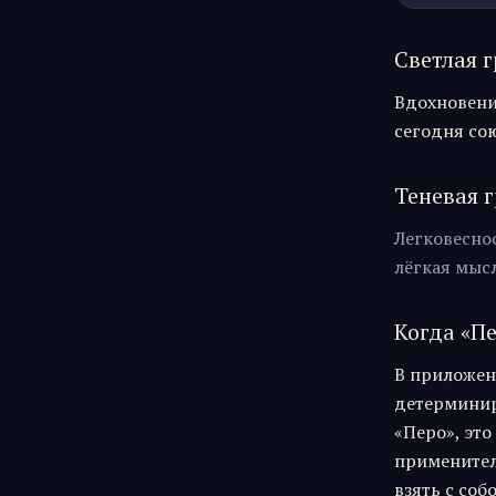
Светлая г
Вдохновени
сегодня сою
Теневая г
Легковеснос
лёгкая мысл
Когда «
П
В приложен
детерминиро
«
Перо
», эт
применител
взять с соб