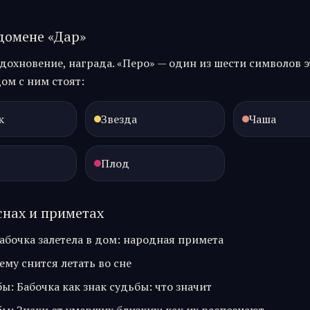
 домене «
Дар
»
дохновение, награда.
«
Перо
» — один из шести символов э
ом с ним стоят:
к
Звезда
Чаша
Плод
 снах и приметах
абочка залетела в дом: народная примета
ему снится летать во сне
бы
:
Бабочка как знак судьбы: что значит