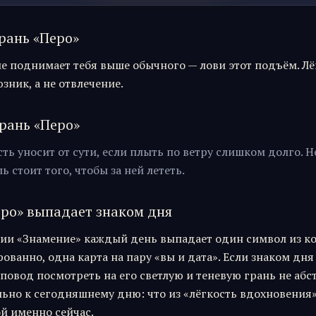
рань «
Перо
»
е поднимает тебя выше обычного — лови этот подъём. Лё
зник, а не отвлечение.
рань «
Перо
»
ть уносит от сути, если плыть по ветру слишком долго. 
ь стоит того, чтобы за ней лететь.
еро
» выпадает знаком дня
ии «Знамение» каждый день выпадает один символ из к
ванно, одна карта на пару «вы и дата». Если знаком дня
о повод посмотреть на его светлую и теневую грань не абс
ьно к сегодняшнему дню: что из «
лёгкость вдохновения
ой именно сейчас.