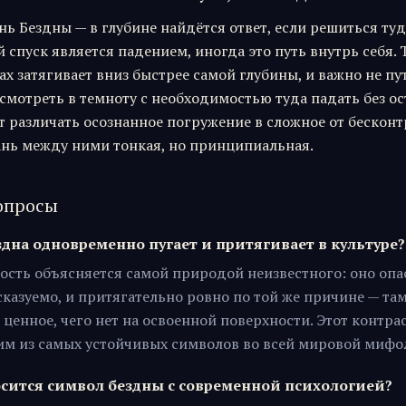
нь Бездны — в глубине найдётся ответ, если решиться туд
 спуск является падением, иногда это путь внутрь себя. 
ах затягивает вниз быстрее самой глубины, и важно не пу
смотреть в темноту с необходимостью туда падать без ос
т различать осознанное погружение в сложное от бескон
ань между ними тонкая, но принципиальная.
опросы
дна одновременно пугает и притягивает в культуре?
ость объясняется самой природой неизвестного: оно опа
сказуемо, и притягательно ровно по той же причине — та
 ценное, чего нет на освоенной поверхности. Этот контра
им из самых устойчивых символов во всей мировой мифо
осится символ бездны с современной психологией?