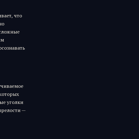
вает, что
но
 сложные
ым
осознавать
учиваемое
екоторых
ые уголки
зрелости —