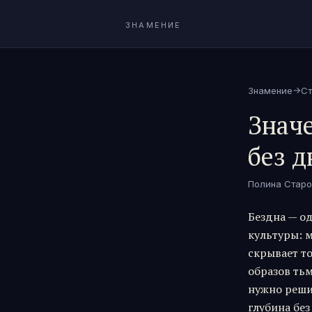
ЗНАМЕНИЕ
→
Знамение
Ст
Значе
без д
Полина Старо
Бездна — о
культуры: м
скрывает то
образов тьм
нужно реши
глубина без