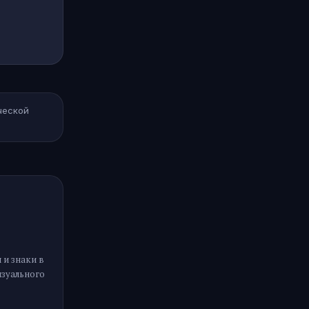
ческой
 и знаки в
изуального