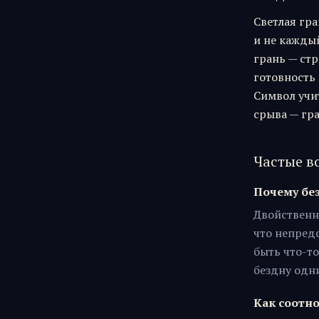
Светлая гра
и не каждый
грань — стр
готовность 
Символ учи
срыва — гр
Частые в
Почему без
Двойственн
что непред
быть что-то
бездну одн
Как соотн