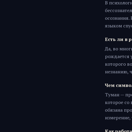
В психологи
бессознател
осознания.
языком спус
Есть ли в 
Да, во мно
рождается у
которого в
незнанию, 
Чем симво
Туман — пр
которое со 
обязана про
измерение,
Как работа