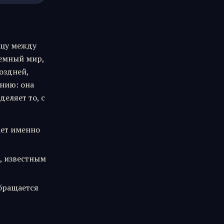
ицу между
земный мир,
оздней,
анию: она
деляет то, с
ает именно
, известным
обращается