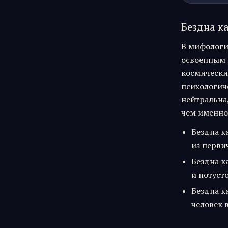
Бездна к
В мифологи
освоенным 
космически
психологич
нейтральна,
чем именно 
Бездна к
из перви
Бездна к
и потуст
Бездна к
человек в