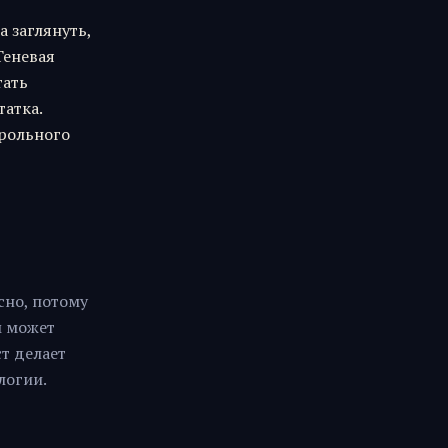
а заглянуть,
Теневая
тать
татка.
трольного
сно, потому
м может
ст делает
логии.