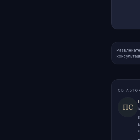
Развлекате
консультац
ОБ АВТО
К
я