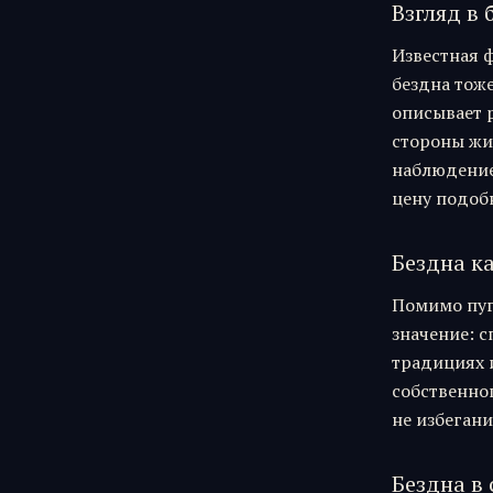
Взгляд в 
Известная ф
бездна тоже
описывает 
стороны жи
наблюдение
цену подоб
Бездна ка
Помимо пуг
значение: с
традициях 
собственно
не избегани
Бездна в 