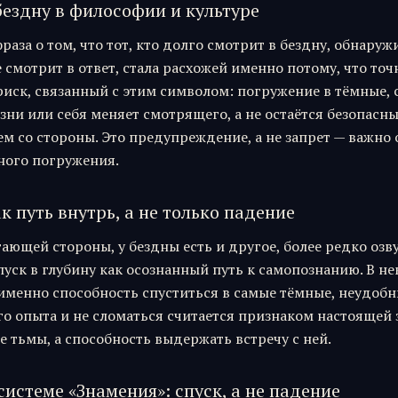
бездну в философии и культуре
раза о том, что тот, кто долго смотрит в бездну, обнаружи
 смотрит в ответ, стала расхожей именно потому, что точ
риск, связанный с этим символом: погружение в тёмные,
зни или себя меняет смотрящего, а не остаётся безопасн
м со стороны. Это предупреждение, а не запрет — важно 
ного погружения.
к путь внутрь, а не только падение
ающей стороны, у бездны есть и другое, более редко озв
пуск в глубину как осознанный путь к самопознанию. В н
именно способность спуститься в самые тёмные, неудобн
го опыта и не сломаться считается признаком настоящей 
е тьмы, а способность выдержать встречу с ней.
системе «Знамения»: спуск, а не падение