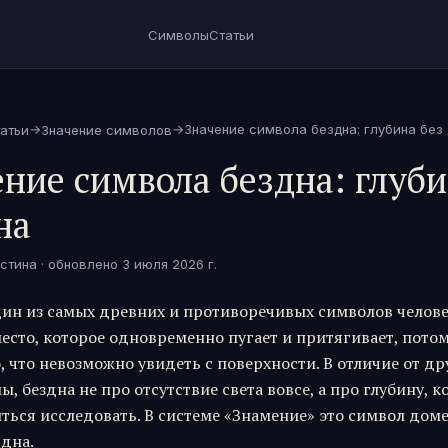
Символы
Статьи
→
→
Значение символа бездна: глубина без
атьи
Значение символов
ние символа бездна: глуб
на
стина
· обновлено
3 июля 2026 г.
дин из самых древних и противоречивых символов челов
есто, которое одновременно пугает и притягивает, потом
, что невозможно увидеть с поверхности. В отличие от др
ы, бездна не про отсутствие света вовсе, а про глубину, 
ться исследовать. В системе «Знамение» это символ доме
 дна.