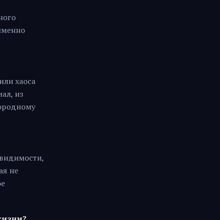
ного
именно
или хаоса
ал, из
дородному
 видимости,
ая не
ое
жизни?