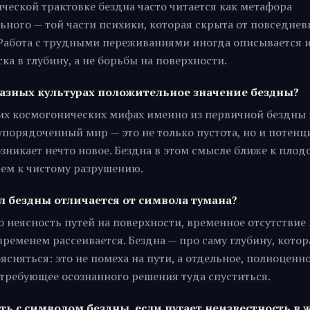
ческой трактовке бездна часто читается как метафора
ьного — той части психики, которая скрыта от повседнев
 Работа с трудными переживаниями иногда описывается 
ка в глубину, а не борьбы на поверхности.
разных культурах положительное значение бездны?
гих космогонических мифах именно из первичной бездны 
порядоченный мир — это не только пустота, но и потенци
озникает нечто новое. Бездна в этом смысле ближе к пло
чем к чистому разрушению.
л бездны отличается от символа тумана?
о неясность путей на поверхности, временное отсутствие
временем рассеивается. Бездна — про саму глубину, котор
ясняться: это не помеха на пути, а отдельное, полноценн
 требующее осознанного решения туда спуститься.
ть с символом бездны, если пугает неизвестность в 