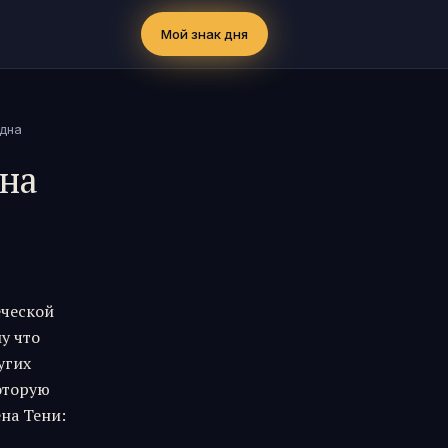
Мой знак дня
 дна
ина
еческой
у что
угих
которую
на Тени: