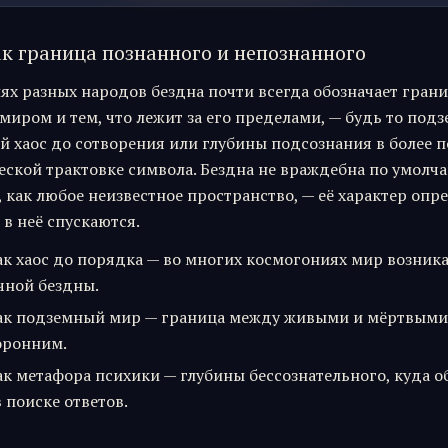
ак граница познанного и непознанного
ях разных народов бездна почти всегда обозначает гран
миром и тем, что лежит за его пределами, — будь то под
й хаос до сотворения или глубины подсознания в более п
еской трактовке символа. Бездна не враждебна по умолч
 как любое неизвестное пространство, — её характер опре
в неё спускаются.
ак хаос до порядка — во многих космогониях мир возник
чной бездны.
ак подземный мир — граница между живыми и мёртвыми
оронним.
ак метафора психики — глубины бессознательного, куда 
 поиске ответов.