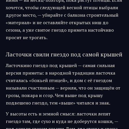
ними — на месяц-полтора, пока растут птенцы. Если
хочется, чтобы следующей весной птицы выбрали
другое место, — убирайте с балкона строительный
«материал» и не оставляйте открытых ниш до
сезона, а уже свитое гнездо примета настойчиво
просит не трогать.
Ласточки свили гнездо под самой крышей
Ласточкино гнездо под крышей — самая сильная
версия приметы: в народной традиции ласточка
считалась «божьей птицей», и дом с её гнездом
называли счастливым — верили, что он защищён от
грозы, пожара и ссор. Чем выше под крышу
подвешено гнездо, тем «выше» читался и знак.
У высоты есть и земной смысл: ласточки лепят
гнездо там, где сухо и куда не доберутся кошки, —
под самым свесом крыши. Дом, где стены и свесы