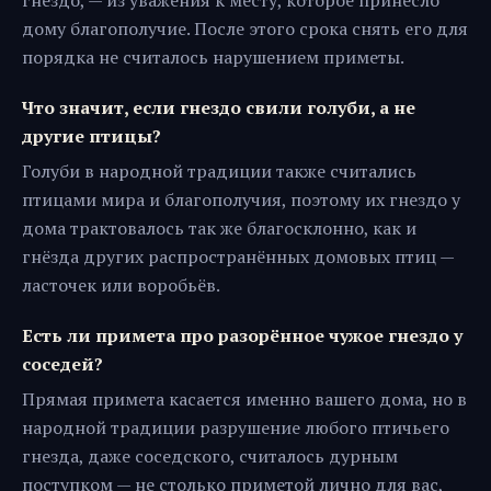
гнездо, — из уважения к месту, которое принесло
дому благополучие. После этого срока снять его для
порядка не считалось нарушением приметы.
Что значит, если гнездо свили голуби, а не
другие птицы?
Голуби в народной традиции также считались
птицами мира и благополучия, поэтому их гнездо у
дома трактовалось так же благосклонно, как и
гнёзда других распространённых домовых птиц —
ласточек или воробьёв.
Есть ли примета про разорённое чужое гнездо у
соседей?
Прямая примета касается именно вашего дома, но в
народной традиции разрушение любого птичьего
гнезда, даже соседского, считалось дурным
поступком — не столько приметой лично для вас,